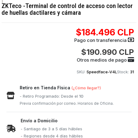
|
ZKTeco -Terminal de control de acceso con lector
de huellas dactilares y cámara
$184.496 CLP
Pago con transferencia
$190.990 CLP
Otros medios de pago
SKU:
Speedface-V4L
Stock:
31
Retiro en Tienda Física
(¿Cómo llegar?)
- Retiro Programado: Desde el
10
Previa confirmación por correo. Horarios de Oficina.
Envío a Domicilio
- Santiago de 3 a 5 días hábiles
- Regiones desde 4 días hábiles