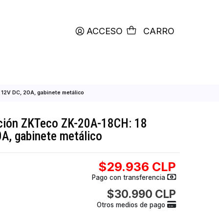
productos etiquetados con
RETIRO HOY
ACCESO
C
CH: 18 canales, 12V DC, 20A, gabinete metálico
 alimentación ZKTeco ZK-20A-18CH: 18
2V DC, 20A, gabinete metálico
$29.936
Pago con transfer
$30.990