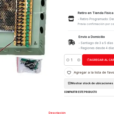
Retiro e
- Retiro
Previa con
Envío a 
- Santia
- Region
Cantidad
Agregar a l
Mostrar stock