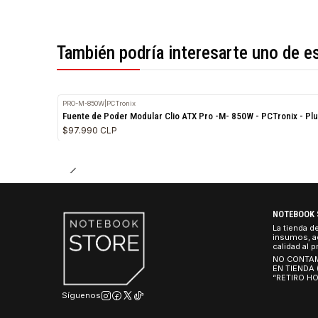
*Todas las imágenes son referenciales.
También podría interesarte uno 
PRO-M-850W
|
PCTronix
Fuente de Poder Modular Clio ATX Pro -M- 850W - PCTron
$97.990 CLP
NO