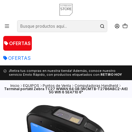
OFERTAS
OFERTAS
¡Retira tus compras en nuestra tienda! Además, conoce nuestro
servicio Envío Rápido, con productos etiquetados con
RETIRO HOY
Inicio
EQUIPOS
Puntos de Venta
Computadoras Handheld
Terminal portátil Zebra TC27 WWAN 64 GB (WCMTB-T27B6ABC2-A6)
5G Wifi 6 SE4710 6"