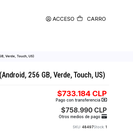
productos etiquetados con
RETIRO HOY
ACCESO
C
3T (Android, 256 GB, Verde, Touch, US)
aomi 13T (Android, 256 GB, Verde, Touch
$733.184
Pago con transfer
$758.990
Otros medios de