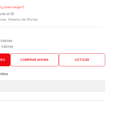
SKU:
4849
n Tienda Física
(¿Cómo llegar?)
 Programado: Desde el
10
firmación por correo. Horarios de Oficina.
Domicilio
go de 4 a 6 días hábiles
es desde 5 días hábiles
AGREGAR AL CARRO
COMPRAR AHORA
COTIZAR
a lista de favoritos
 de ubicaciones
DUCTO