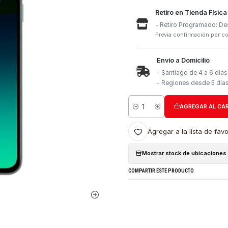
Retiro e
- Retiro
Previa con
Envío a 
- Santia
- Region
Cantidad
Agregar a l
Mostrar stock
COMPARTIR ESTE PRO