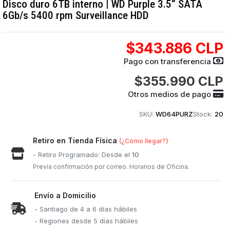
Disco duro 6TB interno | WD Purple 3.5“ SATA
6Gb/s 5400 rpm Surveillance HDD
$343.886 CLP
Pago con transferencia
$355.990 CLP
Otros medios de pago
SKU:
WD64PURZ
Stock:
20
Retiro en Tienda Física
(¿Cómo llegar?)
- Retiro Programado: Desde el
10
Previa confirmación por correo. Horarios de Oficina.
Envío a Domicilio
- Santiago de 4 a 6 días hábiles
- Regiones desde 5 días hábiles