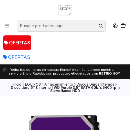
OFERTAS
OFERTAS
¡Retira tus compras en nuestra tienda! Además, conoce nuestro
servicio Envío Rápido, con productos etiquetados con
RETIRO HOY
Inicio
EQUIPOS
Almacenamiento
Discos Duros Internos
Disco duro 6TB interno | WD Purple 3.5“ SATA 6Gb/s 5400 rpm
Surveillance HDD