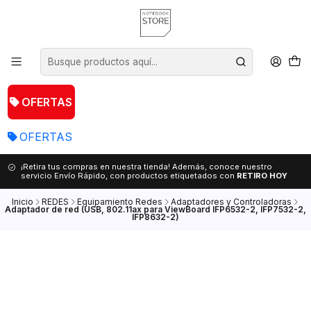
OFERTAS
OFERTAS
¡Retira tus compras en nuestra tienda! Además, conoce nuestro
servicio Envío Rápido, con productos etiquetados con
RETIRO HOY
Inicio
REDES
Equipamiento Redes
Adaptadores y Controladoras
Adaptador de red (USB, 802.11ax para ViewBoard IFP6532-2, IFP7532-2,
IFP8632-2)