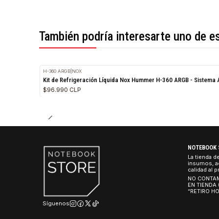
*Todas las imágenes son referenciales.
También podría interesarte uno 
H-360 ARGB
|
NOX
Kit de Refrigeración Líquida Nox Hummer H-360 ARGB - S
$96.990 CLP
NO