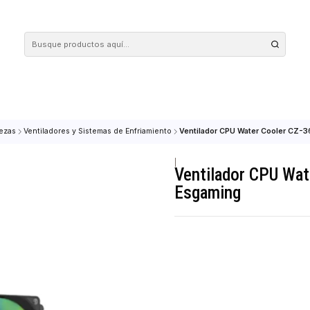
 tus compras en nuestra tienda! Además, conoce nuestro servicio Envío Rápido, con 
rtes & Piezas
Ventiladores y Sistemas de Enfriamiento
Ventilador CPU W
|
Ventilado
Esgaming