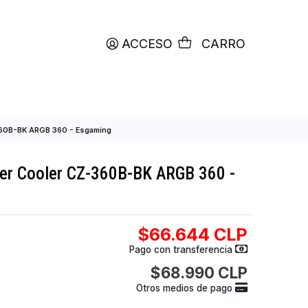
productos etiquetados con
RETIRO HOY
ACCESO
C
ater Cooler CZ-360B-BK ARGB 360 - Esgaming
r CPU Water Cooler CZ-360B-BK ARGB 36
$66.644
Pago con transfer
$68.990