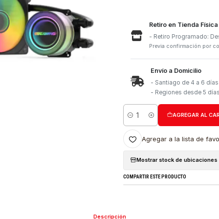
Retiro e
- Retiro
Previa con
Envío a 
- Santia
- Region
Cantidad
Agregar a l
Mostrar stock