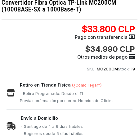
Convertidor Fibra Óptica TP-Link MC200CM
(1000BASE-SX a 1000Base-T)
$33.800 CLP
Pago con transferencia
$34.990 CLP
Otros medios de pago
SKU:
MC200CM
Stock:
19
Retiro en Tienda Física
(¿Cómo llegar?)
- Retiro Programado: Desde el
11
Previa confirmación por correo. Horarios de Oficina.
Envío a Domicilio
- Santiago de 4 a 6 días hábiles
- Regiones desde 5 días hábiles