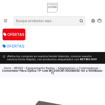
OFERTAS
OFERTAS
¡Retira tus compras en nuestra tienda! Además, conoce nuestro
servicio Envío Rápido, con productos etiquetados con
RETIRO HOY
Inicio
REDES
Equipamiento Redes
Adaptadores y Controladoras
Convertidor Fibra Óptica TP-Link MC200CM (1000BASE-SX a 1000Base-
T)