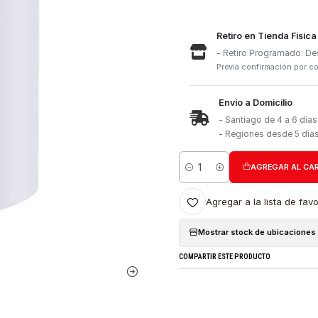
Retiro e
- Retiro
Previa con
Envío a 
- Santia
- Region
Cantidad
Agregar a l
Mostrar stock