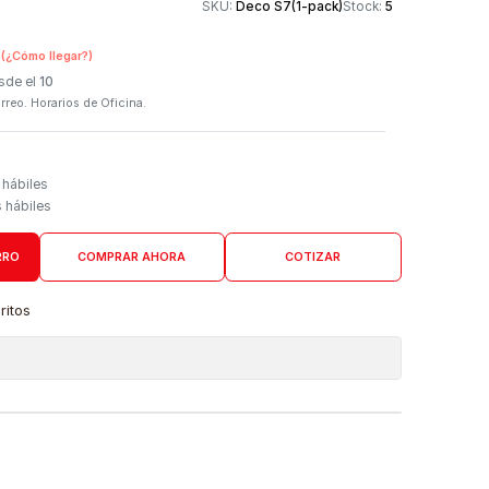
Otros medios de
SKU:
Deco S7(1-pack
n Tienda Física
(¿Cómo llegar?)
 Programado: Desde el
10
firmación por correo. Horarios de Oficina.
Domicilio
go de 4 a 6 días hábiles
es desde 5 días hábiles
AGREGAR AL CARRO
COMPRAR AHORA
COTIZAR
a lista de favoritos
 de ubicaciones