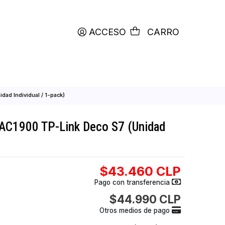
productos etiquetados con
RETIRO HOY
ACCESO
C
nk Deco S7 (Unidad Individual / 1-pack)
-Fi Mesh AC1900 TP-Link Deco S7 (Unid
/ 1-pack)
$43.460
Pago con transfer
$44.990