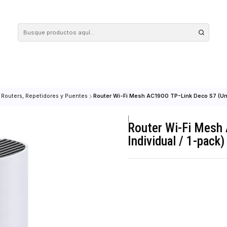
 tus compras en nuestra tienda! Además, conoce nuestro servicio Envío Rápido, con 
Redes
Routers, Repetidores y Puentes
Router Wi-Fi Mesh AC1900 TP-Li
|
Router Wi
Individual 