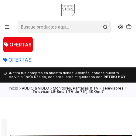
OFERTAS
OFERTAS
¡Retira tus compras en nuestra tienda! Además, conoce nuestro
servicio Envío Rápido, con productos etiquetados con
RETIRO HOY
Inicio
AUDIO & VIDEO
Monitores, Pantallas & TV
Televisores
Televisor LG Smart TV de 75“, 4K Gen7