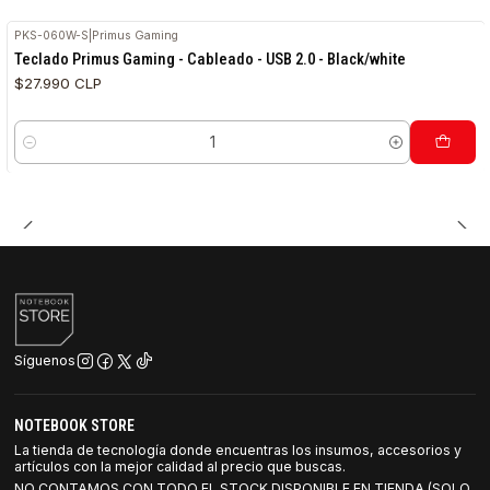
PKS-060W-S
|
Primus Gaming
Teclado Primus Gaming - Cableado - USB 2.0 - Black/white
$27.990 CLP
Cantidad
Síguenos
NOTEBOOK STORE
La tienda de tecnología donde encuentras los insumos, accesorios y
artículos con la mejor calidad al precio que buscas.
NO CONTAMOS CON TODO EL STOCK DISPONIBLE EN TIENDA (SOLO