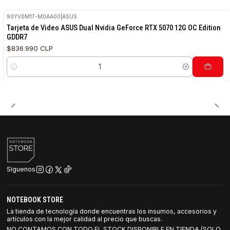
90YV0M17-M0AA00
|
ASUS
Tarjeta de Video ASUS Dual Nvidia GeForce RTX 5070 12G OC Edition
GDDR7
$836.990 CLP
Cantidad
Síguenos
NOTEBOOK STORE
La tienda de tecnología donde encuentras los insumos, accesorios y
artículos con la mejor calidad al precio que buscas.
NO CONTAMOS CON TODO EL STOCK DISPONIBLE EN TIENDA (SOLO