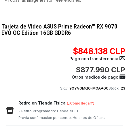
*Todas las imágenes son referenciales.
|
Tarjeta de Video ASUS Prime Radeon™ RX 9070
EVO OC Edition 16GB GDDR6
$848.138 CLP
Pago con transferencia
$877.990 CLP
Otros medios de pago
SKU:
90YV0MQ0-M0AA00
Stock:
23
Retiro en Tienda Física
(¿Cómo llegar?)
- Retiro Programado: Desde el
10
Previa confirmación por correo. Horarios de Oficina.