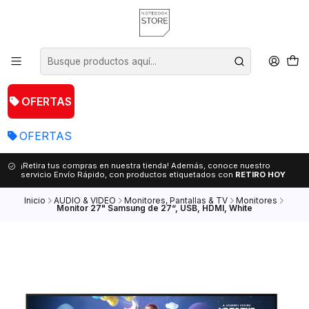
OFERTAS
OFERTAS
¡Retira tus compras en nuestra tienda! Además, conoce nuestro
servicio Envío Rápido, con productos etiquetados con
RETIRO HOY
Inicio
AUDIO & VIDEO
Monitores, Pantallas & TV
Monitores
Monitor 27" Samsung de 27“, USB, HDMI, White