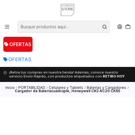
OFERTAS
OFERTAS
¡Retira tus compras en nuestra tienda! Además, conoce nuestro
servicio Envío Rápido, con productos etiquetados con
RETIRO HOY
Inicio
PORTABILIDAD
Celulares y Tablets
Baterías y Cargadores
Cargador de Bateríacuádruple, Honeywell CK3 AC20 CK65