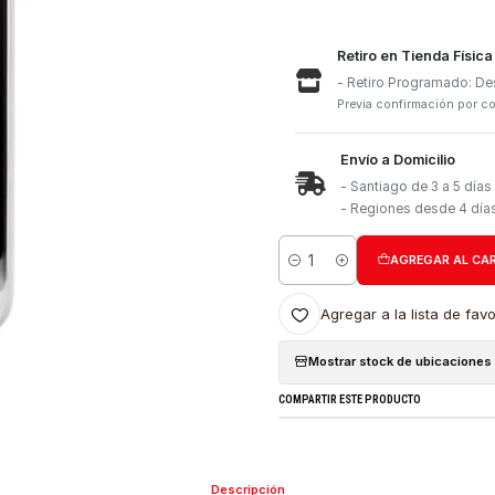
Retiro e
- Retiro
Previa con
Envío a 
- Santia
- Region
Cantidad
Agregar a l
Mostrar stock