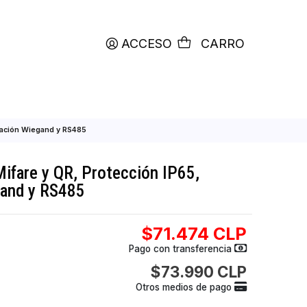
productos etiquetados con
RETIRO HOY
ACCESO
C
ción IP65, Comunicación Wiegand y RS485
tarjetas Mifare y QR, Protección IP65,
ión Wiegand y RS485
$71.474
Pago con transfer
$73.990