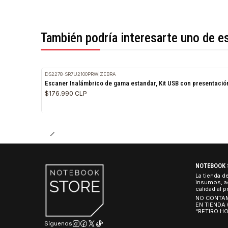
*Todas las imágenes son referenciales.
También podría interesarte uno 
DS2278-SR7U2100PRW
|
ZEBRA
Escaner Inalámbrico de gama estandar, Kit USB con pres
$176.990 CLP