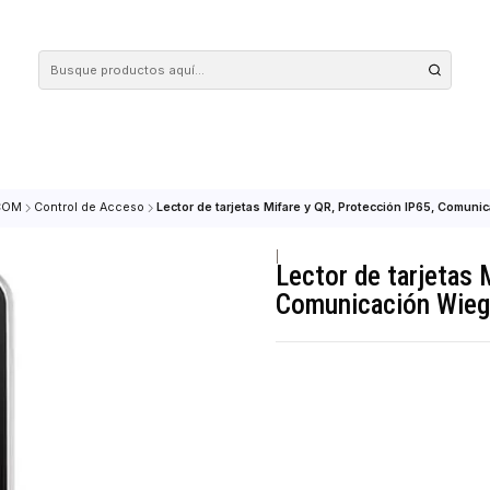
 tus compras en nuestra tienda! Además, conoce nuestro servicio Envío Rápido, con 
IDAD & COM
Control de Acceso
Lector de tarjetas Mifare y QR, Protec
|
Lector de 
Comunicac