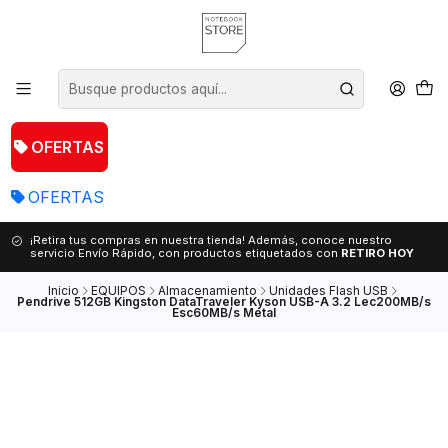
OFERTAS
OFERTAS
¡Retira tus compras en nuestra tienda! Además, conoce nuestro
servicio Envío Rápido, con productos etiquetados con
RETIRO HOY
Inicio
EQUIPOS
Almacenamiento
Unidades Flash USB
Pendrive 512GB Kingston DataTraveler Kyson USB-A 3.2 Lec200MB/s
Esc60MB/s Metal