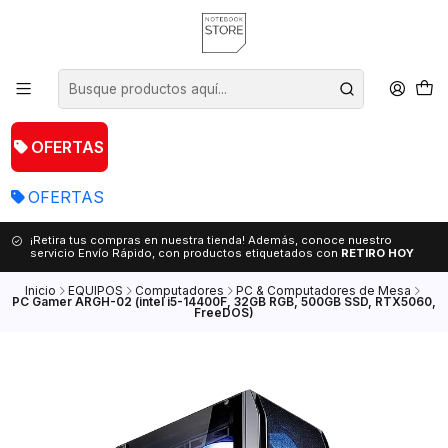
OFERTAS
OFERTAS
¡Retira tus compras en nuestra tienda! Además, conoce nuestro
servicio Envío Rápido, con productos etiquetados con
RETIRO HOY
Inicio
EQUIPOS
Computadores
PC & Computadores de Mesa
PC Gamer ARGH-02 (intel i5-14400F, 32GB RGB, 500GB SSD, RTX5060,
FreeDOS)