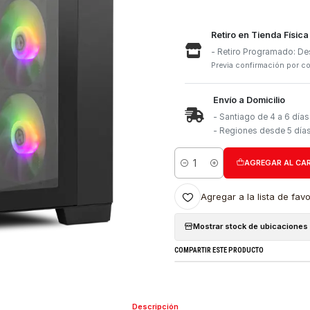
Retiro e
- Retiro
Previa con
Envío a 
- Santia
- Region
Cantidad
Agregar a l
Mostrar stock