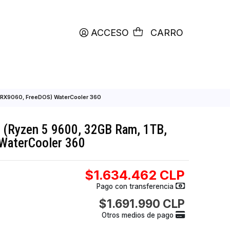
productos etiquetados con
RETIRO HOY
ACCESO
C
32GB Ram, 1TB, RX9060, FreeDOS) WaterCooler 360
ARGH-56 (Ryzen 5 9600, 32GB Ram, 1T
reeDOS) WaterCooler 360
$1.634.462
Pago con transfer
$1.691.990