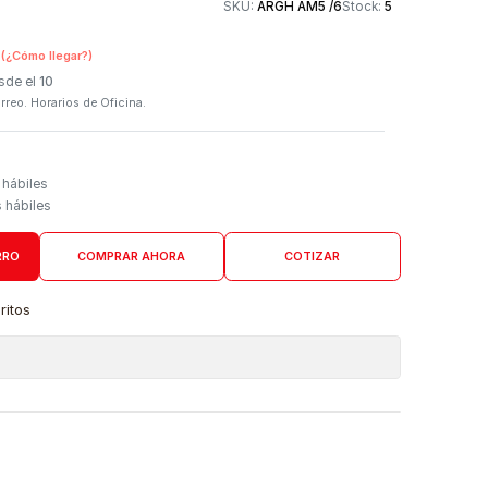
Otros medios de
SKU:
ARGH AM5 /
n Tienda Física
(¿Cómo llegar?)
 Programado: Desde el
10
firmación por correo. Horarios de Oficina.
Domicilio
go de 4 a 6 días hábiles
es desde 5 días hábiles
AGREGAR AL CARRO
COMPRAR AHORA
COTIZAR
a lista de favoritos
 de ubicaciones