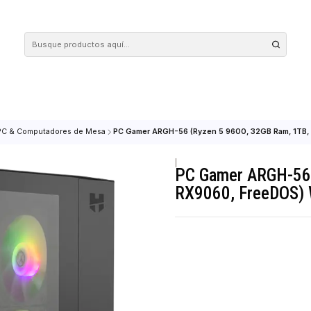
 tus compras en nuestra tienda! Además, conoce nuestro servicio Envío Rápido, con 
dores
PC & Computadores de Mesa
PC Gamer ARGH-56 (Ryzen 5 9600, 
|
PC Gamer 
RX9060, F