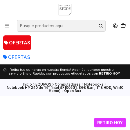
OFERTAS
OFERTAS
¡Retira tus compras en nuestra tienda! Además, conoce nuestro
servicio Envío Rápido, con productos etiquetados con
RETIRO HOY
Inicio
EQUIPOS
Computadores
Notebooks
Notebook HP 240 de 14“ (intel i3-1005G1, 8GB Ram, 1TB HDD, Win10
Home) - Open Box
RETIRO HOY