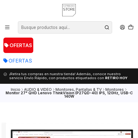
OFERTAS
OFERTAS
¡Retira tus compras en nuestra tienda! Además, conoce nuestro
servicio Envío Rápido, con productos etiquetados con
RETIRO HOY
Inicio
AUDIO & VIDEO
Monitores, Pantallas & TV
Monitores
Monitor 27" QHD Lenovo ThinkVision (P27QD-40) IPS, 120Hz, USB-C
140W