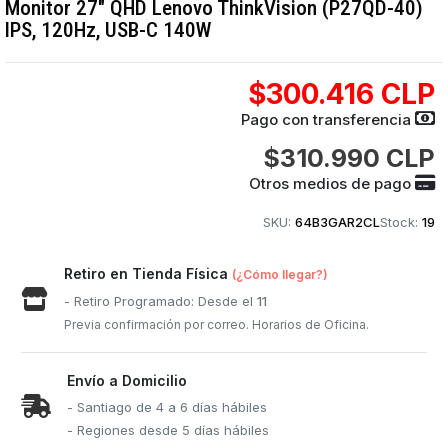
Monitor 27" QHD Lenovo ThinkVision (P27QD-40)
IPS, 120Hz, USB-C 140W
$300.416 CLP
Pago con transferencia
$310.990 CLP
Otros medios de pago
SKU:
64B3GAR2CL
Stock:
19
Retiro en Tienda Física
(¿Cómo llegar?)
- Retiro Programado: Desde el
11
Previa confirmación por correo. Horarios de Oficina.
Envío a Domicilio
- Santiago de 4 a 6 días hábiles
- Regiones desde 5 días hábiles