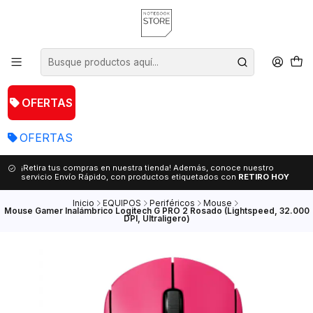
OFERTAS
OFERTAS
¡Retira tus compras en nuestra tienda! Además, conoce nuestro
servicio Envío Rápido, con productos etiquetados con
RETIRO HOY
Inicio
EQUIPOS
Periféricos
Mouse
Mouse Gamer Inalámbrico Logitech G PRO 2 Rosado (Lightspeed, 32.000
DPI, Ultraligero)