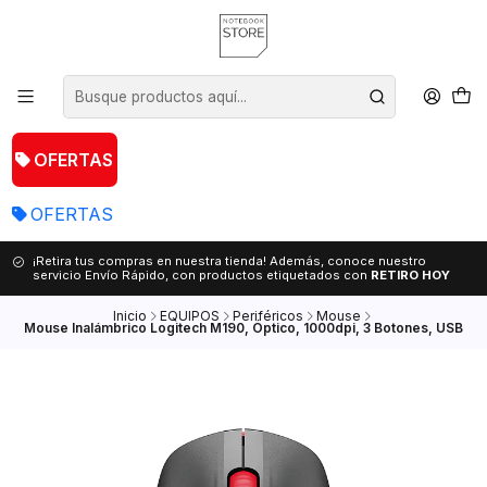
OFERTAS
OFERTAS
¡Retira tus compras en nuestra tienda! Además, conoce nuestro
servicio Envío Rápido, con productos etiquetados con
RETIRO HOY
Inicio
EQUIPOS
Periféricos
Mouse
Mouse Inalámbrico Logitech M190, Óptico, 1000dpi, 3 Botones, USB