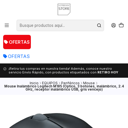
OFERTAS
OFERTAS
¡Retira tus compras en nuestra tienda! Además, conoce nuestro
servicio Envío Rápido, con productos etiquetados con
RETIRO HOY
Inicio
EQUIPOS
Periféricos
Mouse
Mouse Inalámbrico Logitech M185 (Optico, 3 botones, inalámbrico, 2.4
GHz, receptor inalámbrico USB, gris vencejo)