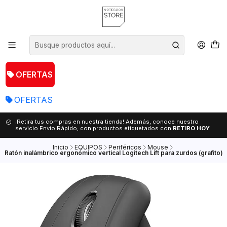
OFERTAS
OFERTAS
¡Retira tus compras en nuestra tienda! Además, conoce nuestro
servicio Envío Rápido, con productos etiquetados con
RETIRO HOY
Inicio
EQUIPOS
Periféricos
Mouse
Ratón inalámbrico ergonómico vertical Logitech Lift para zurdos (grafito)