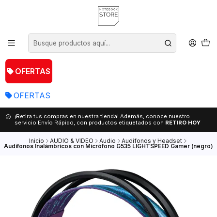
OFERTAS
OFERTAS
¡Retira tus compras en nuestra tienda! Además, conoce nuestro
servicio Envío Rápido, con productos etiquetados con
RETIRO HOY
Inicio
AUDIO & VIDEO
Audio
Audifonos y Headset
Audífonos Inalámbricos con Micrófono G535 LIGHTSPEED Gamer (negro)