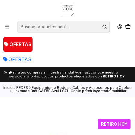
OFERTAS
OFERTAS
¡Retira tus compras en nuestra tienda! Además, conoce nuestro
servicio Envío Rápido, con productos etiquetados con
RETIRO HOY
Inicio
REDES
Equipamiento Redes
Cables y Accesorios para Cableo
Linkmade 3mt CAT5E Azul LSZH Cable patch inyectado multifilar
RETIRO HOY