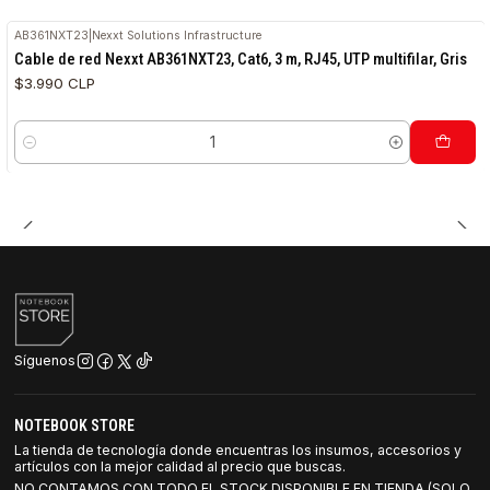
AB361NXT23
|
Nexxt Solutions Infrastructure
Cable de red Nexxt AB361NXT23, Cat6, 3 m, RJ45, UTP multifilar, Gris
$3.990 CLP
Cantidad
Síguenos
NOTEBOOK STORE
La tienda de tecnología donde encuentras los insumos, accesorios y
artículos con la mejor calidad al precio que buscas.
NO CONTAMOS CON TODO EL STOCK DISPONIBLE EN TIENDA (SOLO