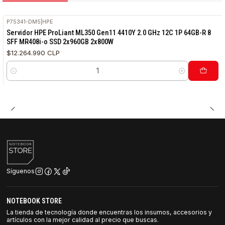
P75341-DM5
|
HPE
Servidor HPE ProLiant ML350 Gen11 4410Y 2.0 GHz 12C 1P 64GB-R 8
SFF MR408i-o SSD 2x960GB 2x800W
$12.264.990 CLP
Cantidad
Síguenos
NOTEBOOK STORE
La tienda de tecnología donde encuentras los insumos, accesorios y
artículos con la mejor calidad al precio que buscas.