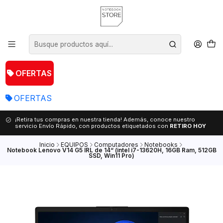
OFERTAS
OFERTAS
¡Retira tus compras en nuestra tienda! Además, conoce nuestro
servicio Envío Rápido, con productos etiquetados con
RETIRO HOY
Inicio
EQUIPOS
Computadores
Notebooks
Notebook Lenovo V14 G5 IRL de 14“ (intel i7-13620H, 16GB Ram, 512GB
SSD, Win11 Pro)