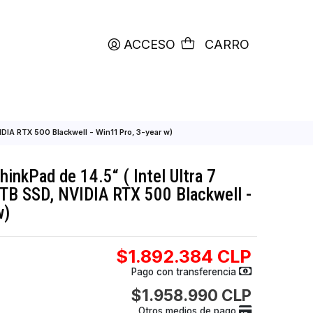
productos etiquetados con
RETIRO HOY
ACCESO
C
Ram, 1TB SSD, NVIDIA RTX 500 Blackwell - Win11 Pro, 3-year w)
enovo ThinkPad de 14.5“ ( Intel Ultra 7
B Ram, 1TB SSD, NVIDIA RTX 500 Blackw
 3-year w)
$1.892.384
Pago con transfer