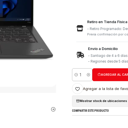
Retiro e
- Retiro
Previa con
Envío a 
- Santia
- Region
Cantidad
Agregar a l
Mostrar stock