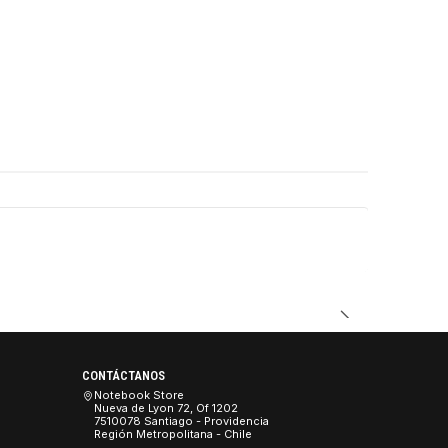
DUCTO
ía)