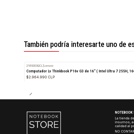
*Todas las imágenes son referenciales.
También podría interesarte uno 
21RS003QCL
|
Lenovo
Computador Lv Thinkbook P16v G3 de 16“ ( Intel Ultra 7
$2.964.990 CLP