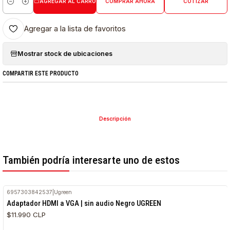
AGREGAR AL CARRO
COMPRAR AHORA
COTIZAR
Cantidad
Agregar a la lista de favoritos
Mostrar stock de ubicaciones
COMPARTIR ESTE PRODUCTO
Descripción
También podría interesarte uno de estos
6957303842537
|
Ugreen
RETIRO HOY
Adaptador HDMI a VGA | sin audio Negro UGREEN
$11.990 CLP