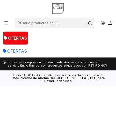
OFERTAS
OFERTAS
¡Retira tus compras en nuestra tienda! Además, conoce nuestro
servicio Envío Rápido, con productos etiquetados con
RETIRO HOY
Inicio
HOGAR & OFICINA
Hogar inteligente
Seguridad
Comunicador de Alarma Celular DSC LE2080-LAT, LTE, para
PowerSeries Neo