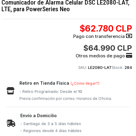
Comunicador de Alarma Celular DSC LE2080-LAT,
LTE, para PowerSeries Neo
$62.780 CLP
Pago con transferencia
$64.990 CLP
Otros medios de pago
SKU:
LE2080-LAT
Stock:
284
Retiro en Tienda Física
(¿Cómo llegar?)
- Retiro Programado: Desde el
10
Previa confirmación por correo. Horarios de Oficina.
Envío a Domicilio
- Santiago de 3 a 5 días hábiles
- Regiones desde 4 días hábiles