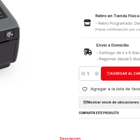
Retiro e
- Retiro
Previa con
Envío a 
- Santia
- Region
Cantidad
Agregar a l
Mostrar stock