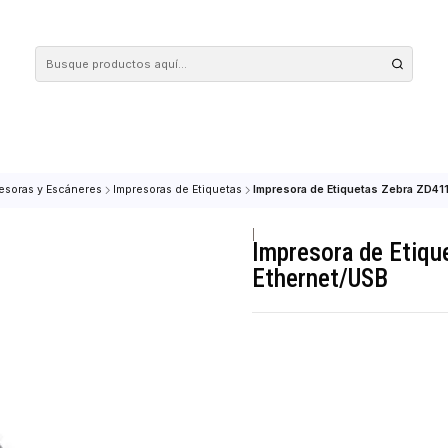
 tus compras en nuestra tienda! Además, conoce nuestro servicio Envío Rápido, con 
ON
Impresoras y Escáneres
Impresoras de Etiquetas
Impresora de Etiqu
|
Impresora 
Ethernet/