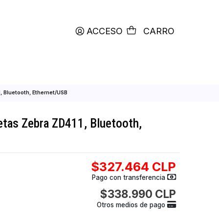
productos etiquetados con
RETIRO HOY
ACCESO
C
etas Zebra ZD411, Bluetooth, Ethernet/USB
de Etiquetas Zebra ZD411, Bluetooth,
USB
$327.464
Pago con transfer
$338.990