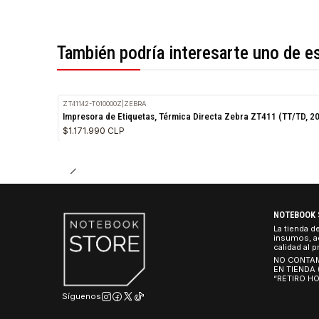
*Todas las imágenes son referenciales.
También podría interesarte uno 
ZT41142-T010000Z
|
ZEBRA
Impresora de Etiquetas, Térmica Directa Zebra ZT411 (TT
$1.171.990 CLP
NO