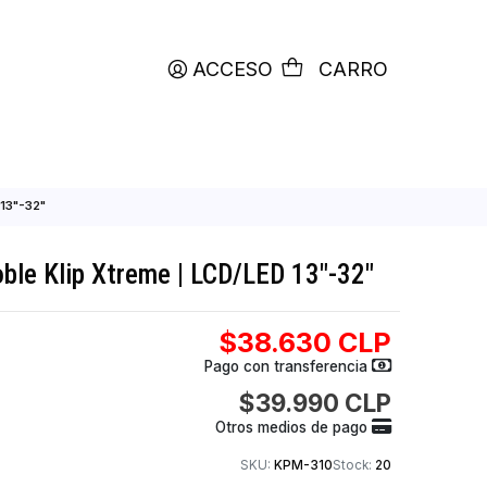
productos etiquetados con
RETIRO HOY
ACCESO
C
Xtreme | LCD/LED 13"-32"
nitor Doble Klip Xtreme | LCD/LED 13"-
$38.630
Pago con transfer
$39.990
Otros medios de