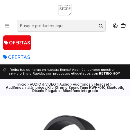
OFERTAS
OFERTAS
¡Retira tus compras en nuestra tienda! Además, conoce nuestro
servicio Envío Rápido, con productos etiquetados con
RETIRO HOY
Inicio
AUDIO & VIDEO
Audio
Audifonos y Headset
Audífonos Inalámbricos Klip Xtreme ZoundTune KWH-010,Bluetooth,
Diseño Plegable, Micrófono Integrado