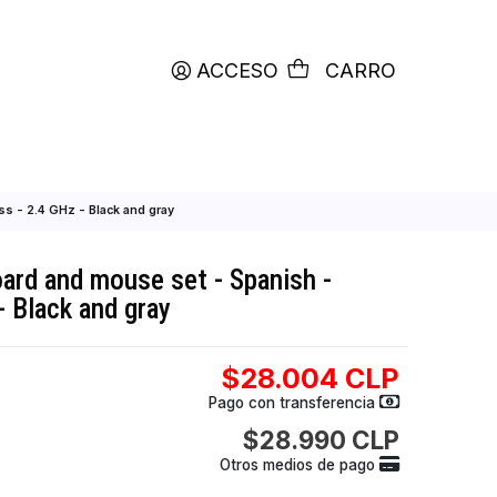
productos etiquetados con
RETIRO HOY
ACCESO
C
panish - Wireless - 2.4 GHz - Black and gray
e - Keyboard and mouse set - Spanish -
 2.4 GHz - Black and gray
$28.004
Pago con transfer
$28.990