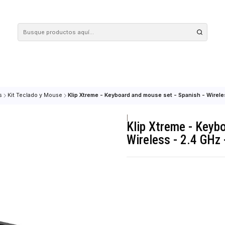
 tus compras en nuestra tienda! Además, conoce nuestro servicio Envío Rápido, con 
eriféricos
Kit Teclado y Mouse
Klip Xtreme - Keyboard and mouse set - S
|
Klip Xtrem
Wireless -