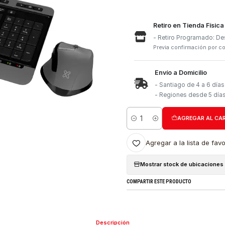
Retiro e
- Retiro
Previa con
Envío a 
- Santia
- Region
Cantidad
Agregar a l
Mostrar stock