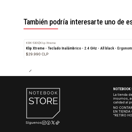
*Todas las imágenes son referenciales.
También podría interesarte uno 
KBK-530S
|
Klip Xtreme
Klip Xtreme - Teclado Inalámbrico - 2.4 GHz - All black -
$29.990 CLP
NO