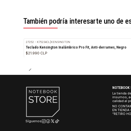
*Todas las imágenes son referenciales.
También podría interesarte uno 
27252 - K75234CL
|
KENSINGTON
Teclado Kensington Inalámbrico Pro Fit, Anti-derrames, 
$21.990 CLP
NO