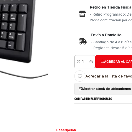
Retiro e
- Retiro
Previa con
Envío a 
- Santia
- Region
Cantidad
Agregar a l
Mostrar stock
COMPARTIR ESTE PRO