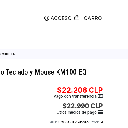
productos etiquetados con
RETIRO HOY
ACCESO
C
Teclado y Mouse KM100 EQ
 Alambrico Teclado y Mouse KM100 EQ
$22.208
Pago con transfer
$22.990
Otros medios de