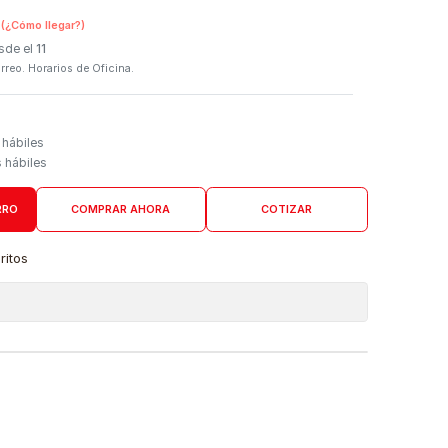
SKU:
27933 - K75452ES
n Tienda Física
(¿Cómo llegar?)
 Programado: Desde el
11
firmación por correo. Horarios de Oficina.
Domicilio
go de 4 a 6 días hábiles
es desde 5 días hábiles
AGREGAR AL CARRO
COMPRAR AHORA
COTIZAR
a lista de favoritos
 de ubicaciones
DUCTO