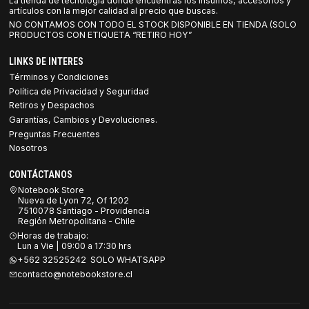
La tienda de tecnología donde encuentras los insumos, accesorios y
artículos con la mejor calidad al precio que buscas.
NO CONTAMOS CON TODO EL STOCK DISPONIBLE EN TIENDA (SOLO
PRODUCTOS CON ETIQUETA “RETIRO HOY”
LINKS DE INTERES
Términos y Condiciones
Política de Privacidad y Seguridad
Retiros y Despachos
Garantías, Cambios y Devoluciones.
Preguntas Frecuentes
Nosotros
CONTÁCTANOS
Notebook Store
Nueva de Lyon 72, Of 1202
7510078 Santiago - Providencia
Región Metropolitana - Chile
Horas de trabajo:
Lun a Vie | 09:00 a 17:30 hrs
+562 32525242 SOLO WHATSAPP
contacto@notebookstore.cl