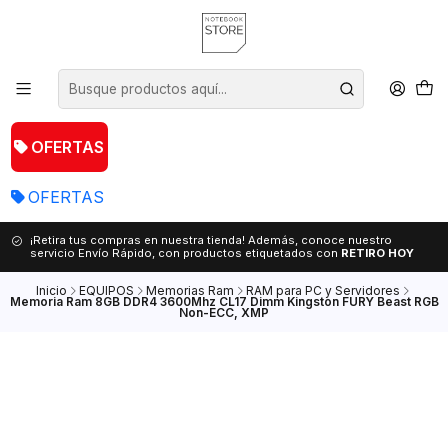
OFERTAS
OFERTAS
¡Retira tus compras en nuestra tienda! Además, conoce nuestro
servicio Envío Rápido, con productos etiquetados con
RETIRO HOY
Inicio
EQUIPOS
Memorias Ram
RAM para PC y Servidores
Memoria Ram 8GB DDR4 3600Mhz CL17 Dimm Kingston FURY Beast RGB
Non-ECC, XMP