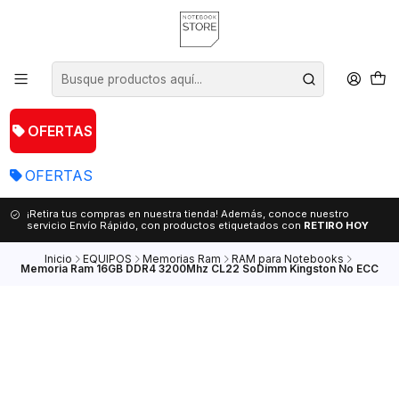
OFERTAS
OFERTAS
¡Retira tus compras en nuestra tienda! Además, conoce nuestro
servicio Envío Rápido, con productos etiquetados con
RETIRO HOY
Inicio
EQUIPOS
Memorias Ram
RAM para Notebooks
Memoria Ram 16GB DDR4 3200Mhz CL22 SoDimm Kingston No ECC