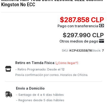
Kingston No ECC
$287.858 CLP
Pago con transferencia
$297.990 CLP
Otros medios de pago
SKU:
KCP432SS8/16
Stock:
7
Retiro en Tienda Física
(¿Cómo llegar?)
- Retiro Programado: Desde el
12
Previa confirmación por correo. Horarios de Oficina.
Envío a Domicilio
- Santiago de 4 a 6 días hábiles
- Regiones desde 5 días hábiles