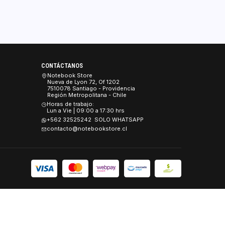
5.0
1 reseña
Ordenar por
Recién 
CONTÁCTANOS
es
Notebook Store
Nueva de Lyon 72, Of 1202
 y Seguridad
7510078 Santiago - Providencia
Región Metropolitana - Chile
Devoluciones.
Horas de trabajo:
Lun a Vie | 09:00 a 17:30 hrs
+562 32525242 SOLO WHATSAPP
contacto@notebookstore.cl