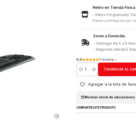
Retiro e
- Retiro
Previa con
Envío a 
- Santia
- Region
5.0
1 re
Cantidad
Agregar a l
Mostrar stock
COMPARTIR ESTE PRO