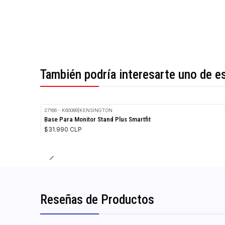
*Todas las imágenes son referenciales.
También podría interesarte uno 
27166 - K60089
|
KENSINGTON
Base Para Monitor Stand Plus Smartfit
$31.990 CLP