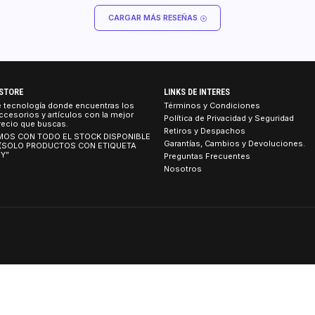
CARGAR MÁS RESEÑAS
TEBOOK STORE
LINKS DE INTERES
tienda de tecnología donde encuentras los
Términos y Condicion
umos, accesorios y artículos con la mejor
Política de Privacidad
idad al precio que buscas.
Retiros y Despachos
 CONTAMOS CON TODO EL STOCK DISPONIBLE
Garantías, Cambios y 
 TIENDA (SOLO PRODUCTOS CON ETIQUETA
ETIRO HOY”
Preguntas Frecuentes
Nosotros