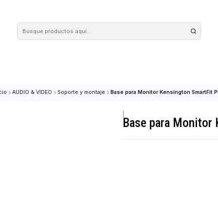
 tus compras en nuestra tienda! Además, conoce nuestro servicio Envío Rápido, con 
Inicio
AUDIO & VIDEO
Soporte y montaje
Base para Monitor Kensi
|
Base para