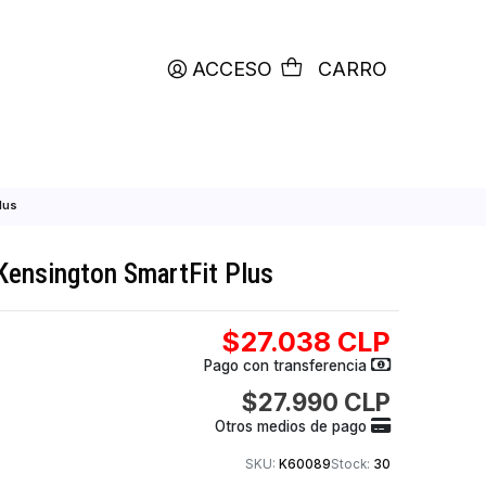
productos etiquetados con
RETIRO HOY
ACCESO
C
ngton SmartFit Plus
 Monitor Kensington SmartFit Plus
$27.038
Pago con transfer
$27.990
Otros medios de