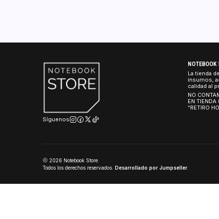
Reseñas de Productos
NO
La 
ins
cal
NO
EN
“R
Síguenos