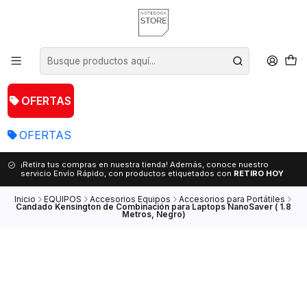
OFERTAS
OFERTAS
¡Retira tus compras en nuestra tienda! Además, conoce nuestro
servicio Envío Rápido, con productos etiquetados con
RETIRO HOY
Inicio
EQUIPOS
Accesorios Equipos
Accesorios para Portátiles
Candado Kensington de Combinación para Laptops NanoSaver ( 1.8
Metros, Negro)