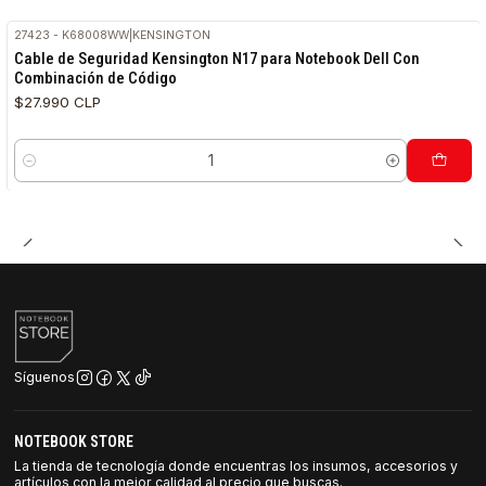
27423 - K68008WW
|
KENSINGTON
Cable de Seguridad Kensington N17 para Notebook Dell Con
Combinación de Código
$27.990 CLP
Cantidad
Síguenos
NOTEBOOK STORE
La tienda de tecnología donde encuentras los insumos, accesorios y
artículos con la mejor calidad al precio que buscas.