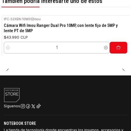
También podría interesarte uno de estos
IPC-S2XEN-10M0S
|
Imou
Cámara Wifi Imou Ranger Dual Pro 10MP, con lente fijo de 5MP y
lente PT de 5MP
$43.990 CLP
Cantidad
Síguenos
NOTEBOOK STORE
La tienda de tecnología donde encuentras los insumos, accesorios y