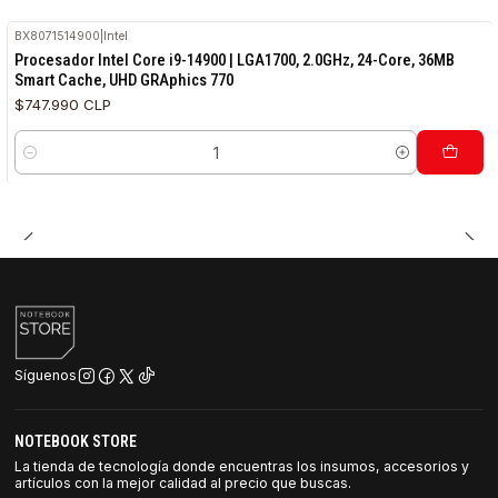
BX8071514900
|
Intel
Procesador Intel Core i9-14900 | LGA1700, 2.0GHz, 24-Core, 36MB
Smart Cache, UHD GRAphics 770
$747.990 CLP
Cantidad
Síguenos
NOTEBOOK STORE
La tienda de tecnología donde encuentras los insumos, accesorios y
artículos con la mejor calidad al precio que buscas.