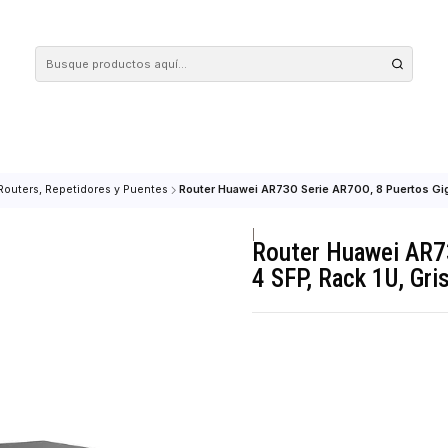
 tus compras en nuestra tienda! Además, conoce nuestro servicio Envío Rápido, con 
Redes
Routers, Repetidores y Puentes
Router Huawei AR730 Serie AR700,
|
Router Hu
4 SFP, Rac