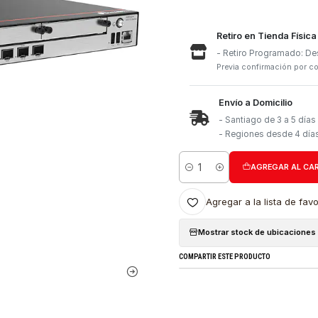
Retiro e
- Retiro
Previa con
Envío a 
- Santia
- Region
Cantidad
Agregar a l
Mostrar stock