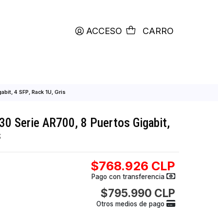
productos etiquetados con
RETIRO HOY
ACCESO
C
 8 Puertos Gigabit, 4 SFP, Rack 1U, Gris
awei AR730 Serie AR700, 8 Puertos Giga
k 1U, Gris
$768.926
Pago con transfer
$795.990