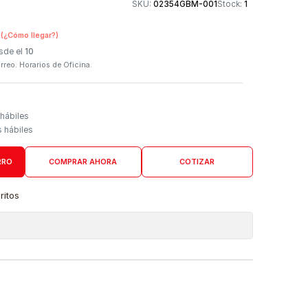
Otros medios de
SKU:
02354GBM-00
n Tienda Física
(¿Cómo llegar?)
 Programado: Desde el
10
firmación por correo. Horarios de Oficina.
Domicilio
go de 3 a 5 días hábiles
es desde 4 días hábiles
AGREGAR AL CARRO
COMPRAR AHORA
COTIZAR
a lista de favoritos
 de ubicaciones