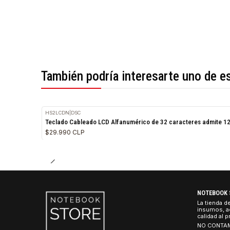
*Todas las imágenes son referenciales.
También podría interesarte uno 
HS2LCDN
|
DSC
Teclado Cableado LCD Alfanumérico de 32 caracteres a
$29.990 CLP