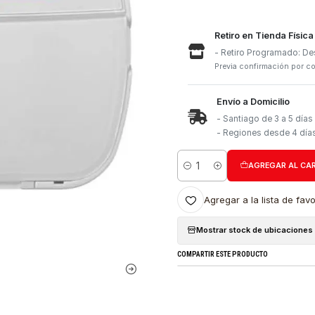
Retiro e
- Retiro
Previa con
Envío a 
- Santia
- Region
Cantidad
Agregar a l
Mostrar stock