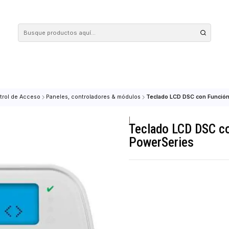
 tus compras en nuestra tienda! Además, conoce nuestro servicio Envío Rápido, con 
OM
Control de Acceso
Paneles, controladores & módulos
Teclado LCD 
|
Teclado L
PowerSeri