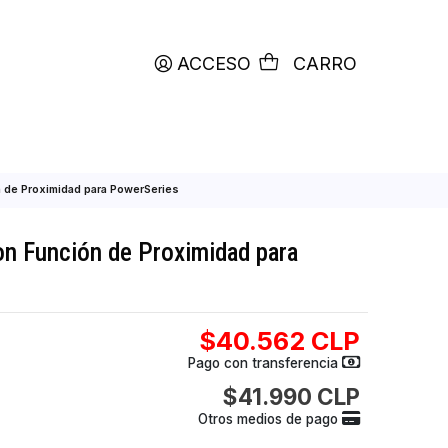
productos etiquetados con
RETIRO HOY
ACCESO
C
DSC con Función de Proximidad para PowerSeries
CD DSC con Función de Proximidad para
es
$40.562
Pago con transfer
$41.990