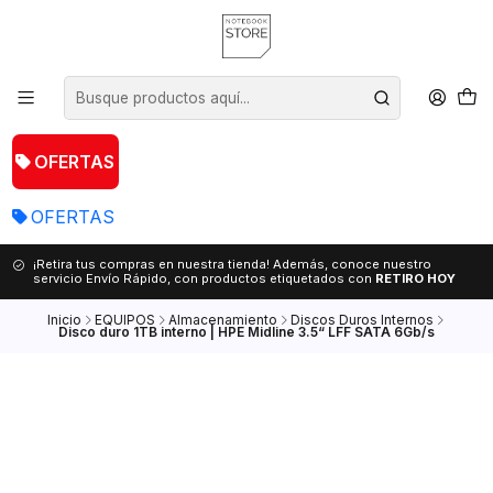
OFERTAS
OFERTAS
¡Retira tus compras en nuestra tienda! Además, conoce nuestro
servicio Envío Rápido, con productos etiquetados con
RETIRO HOY
Inicio
EQUIPOS
Almacenamiento
Discos Duros Internos
Disco duro 1TB interno | HPE Midline 3.5“ LFF SATA 6Gb/s