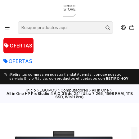
OFERTAS
OFERTAS
¡Retira tus compras en nuestra tienda! Además, conoce nuestro
servicio Envío Rápido, con productos etiquetados con
RETIRO HOY
Inicio
EQUIPOS
Computadores
All in One
All in One HP ProStudio 4 AiO G1i de 24” (Ultra 7 265, 16GB RAM, 1TB
SSD, Win11 Pro)