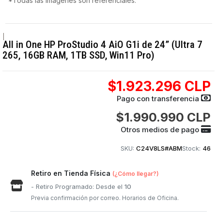
*Todas las imágenes son referenciales.
|
All in One HP ProStudio 4 AiO G1i de 24” (Ultra 7
265, 16GB RAM, 1TB SSD, Win11 Pro)
$1.923.296 CLP
Pago con transferencia
$1.990.990 CLP
Otros medios de pago
SKU:
C24V8LS#ABM
Stock:
46
Retiro en Tienda Física
(¿Cómo llegar?)
- Retiro Programado: Desde el
10
Previa confirmación por correo. Horarios de Oficina.