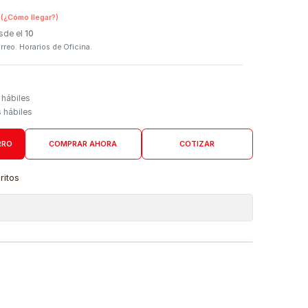
SKU:
CE285A
n Tienda Física
(¿Cómo llegar?)
 Programado: Desde el
10
firmación por correo. Horarios de Oficina.
Domicilio
go de 4 a 6 días hábiles
es desde 5 días hábiles
AGREGAR AL CARRO
COMPRAR AHORA
COTIZAR
a lista de favoritos
 de ubicaciones
DUCTO