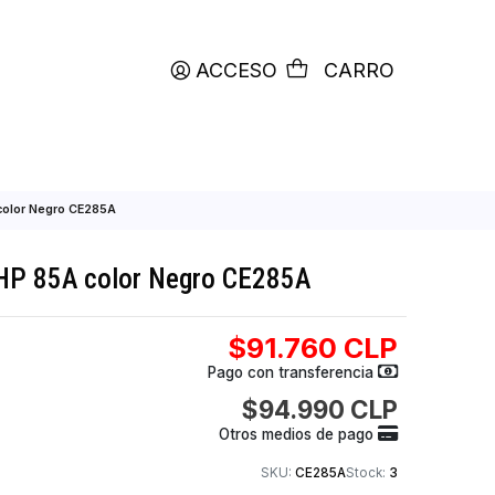
productos etiquetados con
RETIRO HOY
ACCESO
C
e Toner HP 85A color Negro CE285A
de Toner HP 85A color Negro CE285A
$91.760
Pago con transfer
$94.990
Otros medios de