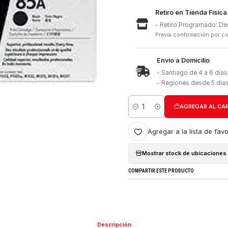
Retiro e
- Retiro
Previa con
Envío a 
- Santia
- Region
Cantidad
Agregar a l
Mostrar stock
COMPARTIR ESTE PRO