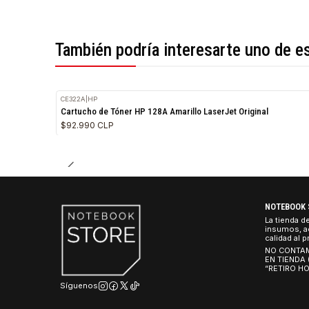
*Todas las imágenes son referenciales.
También podría interesarte uno 
CE322A
|
HP
Cartucho de Tóner HP 128A Amarillo LaserJet Original
$92.990 CLP
NO