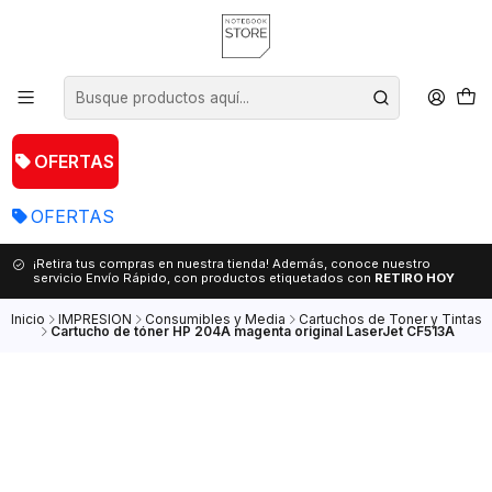
OFERTAS
OFERTAS
¡Retira tus compras en nuestra tienda! Además, conoce nuestro
servicio Envío Rápido, con productos etiquetados con
RETIRO HOY
Inicio
IMPRESION
Consumibles y Media
Cartuchos de Toner y Tintas
Cartucho de tóner HP 204A magenta original LaserJet CF513A