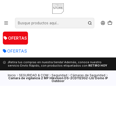
OFERTAS
OFERTAS
¡Retira tus compras en nuestra tienda! Además, conoce nuestro
servicio Envío Rápido, con productos etiquetados con
RETIRO HOY
Inicio
SEGURIDAD & COM
Seguridad
Cámaras de Seguridad
Camara de vigilancia 2 MP Hikvision DS-2CD1123G2-LIU Domo IP
Outdoor